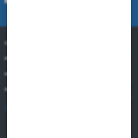
angegebene E-Mail-Adresse zu erhalten, die sich auf die vom Administrator
erbrachten Dienstleistungen beziehen. Die Einwilligung kann jederzeit
widerrufen werden.
Datenschutzrichtlinie
ÜBER UNS
PRAKTISCHE INFORMATIONEN
MEIN KONTO
KONTAKTIEREN SIE UNS
+48 82 565 28 41
sklep@sungboo.pl
ul. Chemiczna 14
22-100 Chelm