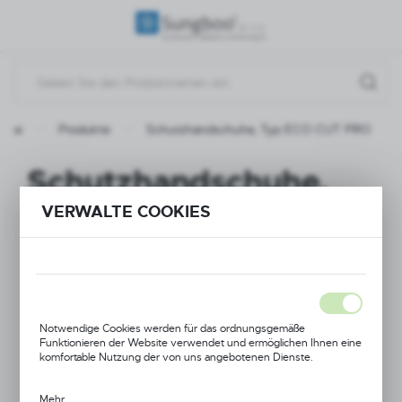
REGIONALE EINSTELLUNGEN
Standort
Polen
seite
Produkte
Schutzhandschuhe, Typ ECO CUT PRO
Sprache
Deutsch
Schutzhandschuhe,
Währung
Typ ECO CUT PRO
VERWALTE COOKIES
(PLN)
NEUHEIT
SPEICHERN
AKTION
Notwendige Cookies werden für das ordnungsgemäße
Funktionieren der Website verwendet und ermöglichen Ihnen eine
komfortable Nutzung der von uns angebotenen Dienste.
Mehr