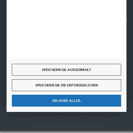
NIP 5630000702
REGON 110030881
SANTANDER BANK POLSKA S.A. 76 1500 1373 1213 7004
2255 0000
SICHERE ZAHLUNGEN
SPEICHERN SIE AUSGEWÄHLT
SPEICHERN SIE DIE ERFORDERLICHEN
SCHNELLE LIEFERUNG
ERLAUBE ALLES.