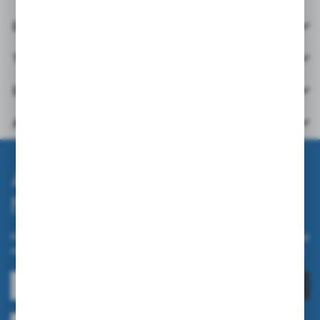
Details
Technische Daten
Downloads
Andere aus der Kategorie
Abonnieren Sie den
Newsletter.
Melden Sie sich für unseren Newsletter auf unserem Online-Shop
an und erhalten Sie Informationen über Neuheiten und Aktionen.
ANMELDEN
Ich bin damit einverstanden, elektronische Informationen an meine