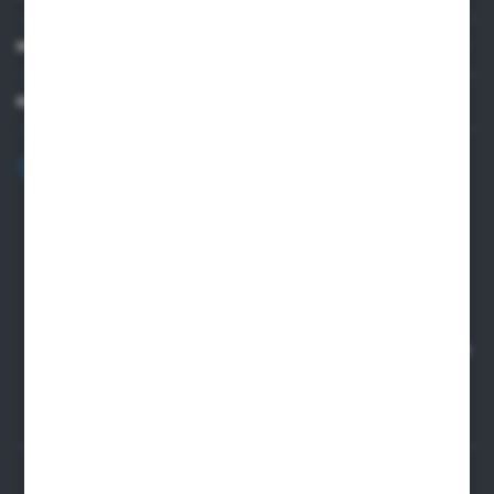
unsere Inhalte in Form von Nachrichten, Angeboten und Social-
Media-Nachrichten.
MEIN KONTO
KONTAKTIEREN SIE UNS
+48 82 565 28 41
sklep@sungboo.pl
ul. Chemiczna 14
22-100 Chelm
NIP 5630000702
REGON 110030881
SANTANDER BANK POLSKA S.A. 76 1500 1373 1213 7004
2255 0000
SICHERE ZAHLUNGEN