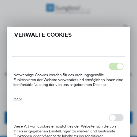
REGIONALE EINSTELLUNGEN
Standort
VERWALTE COOKIES
Polen
Passworterinnerung
Sprache
Deutsch
Währung
Geben Sie die E-Mail-Adresse ein, die Ihrem Konto zugeordnet ist,
Notwendige Cookies werden für das ordnungsgemäße
(PLN)
um einen Link zu erhalten, mit dem Sie Ihr aktuelles Passwort
Funktionieren der Website verwendet und ermöglichen Ihnen eine
komfortable Nutzung der von uns angebotenen Dienste.
zurücksetzen und ein neues eingeben können.
SPEICHERN
Mehr
Cookies reagieren auf von Ihnen durchgeführte Aktionen, um
unter anderem: Anpassen Ihrer Datenschutzeinstellungen,
Anmelden oder Ausfüllen von Formularen. Dank Cookies kann die
von Ihnen genutzte Website unterbrechungsfrei funktionieren.
Diese Art von Cookies ermöglicht es der Website, sich die von
Ihnen eingegebenen Einstellungen zu merken und bestimmte
Funktionen oder präsentierte Inhalte zu personalisieren.