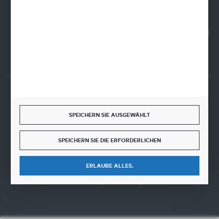
NIP 5630000702
REGON 110030881
SANTANDER BANK POLSKA S.A. 76 1500 1373 1213 7004
2255 0000
SICHERE ZAHLUNGEN
SPEICHERN SIE AUSGEWÄHLT
SPEICHERN SIE DIE ERFORDERLICHEN
SCHNELLE LIEFERUNG
ERLAUBE ALLES.