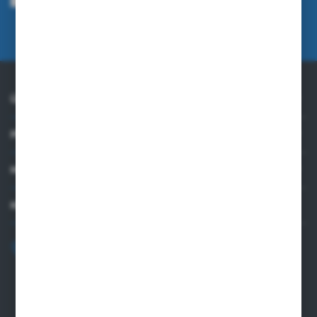
angegebene E-Mail-Adresse zu erhalten, die sich auf die vom Administrator
erbrachten Dienstleistungen beziehen. Die Einwilligung kann jederzeit
widerrufen werden.
Datenschutzrichtlinie
ÜBER UNS
PRAKTISCHE INFORMATIONEN
MEIN KONTO
KONTAKTIEREN SIE UNS
+48 82 565 28 41
sklep@sungboo.pl
ul. Chemiczna 14
22-100 Chelm