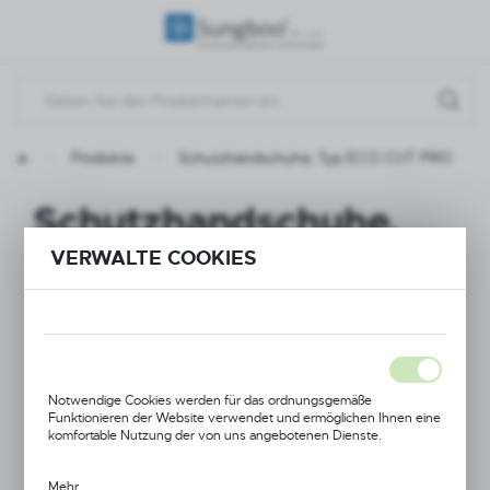
REGIONALE EINSTELLUNGEN
Standort
Polen
seite
Produkte
Schutzhandschuhe, Typ ECO CUT PRO
Sprache
Deutsch
Schutzhandschuhe,
Währung
Typ ECO CUT PRO
VERWALTE COOKIES
(PLN)
NEUHEIT
SPEICHERN
AKTION
Notwendige Cookies werden für das ordnungsgemäße
Funktionieren der Website verwendet und ermöglichen Ihnen eine
komfortable Nutzung der von uns angebotenen Dienste.
Mehr