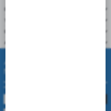
Details
Technische Daten
Downloads
Andere aus der Kategorie
Abonnieren Sie den
Newsletter.
Melden Sie sich für unseren Newsletter auf unserem Online-Shop
an und erhalten Sie Informationen über Neuheiten und Aktionen.
ANMELDEN
Ich bin damit einverstanden, elektronische Informationen an meine