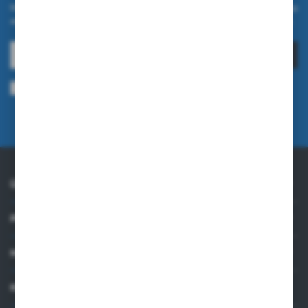
Melden Sie sich für unseren Newsletter auf unserem Online-Shop
an und erhalten Sie Informationen über Neuheiten und Aktionen.
ANMELDEN
Ich bin damit einverstanden, elektronische Informationen an meine
angegebene E-Mail-Adresse zu erhalten, die sich auf die vom Administrator
erbrachten Dienstleistungen beziehen. Die Einwilligung kann jederzeit
widerrufen werden.
Datenschutzrichtlinie
ÜBER UNS
PRAKTISCHE INFORMATIONEN
MEIN KONTO
KONTAKTIEREN SIE UNS