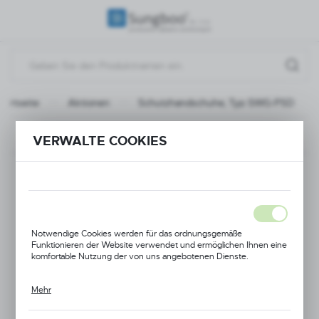
REGIONALE EINSTELLUNGEN
Standort
Polen
Startseite
Aktionen
Schutzhandschuhe, Typ SWG-PSD
Sprache
Deutsch
Vorherige
Nächster
VERWALTE COOKIES
Währung
Schutzhandschuhe,
(PLN)
Typ SWG-PSD
SPEICHERN
Notwendige Cookies werden für das ordnungsgemäße
Funktionieren der Website verwendet und ermöglichen Ihnen eine
komfortable Nutzung der von uns angebotenen Dienste.
AKTION
Mehr
Cookies reagieren auf von Ihnen durchgeführte Aktionen, um
unter anderem: Anpassen Ihrer Datenschutzeinstellungen,
Anmelden oder Ausfüllen von Formularen. Dank Cookies kann die