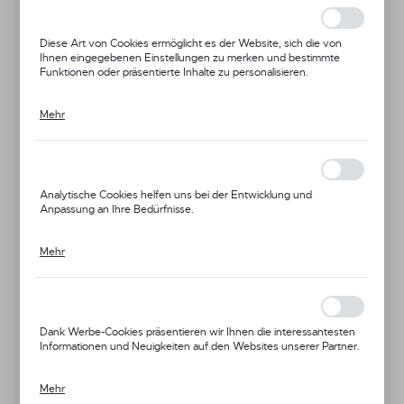
von Ihnen genutzte Website unterbrechungsfrei funktionieren.
Diese Art von Cookies ermöglicht es der Website, sich die von
Ihnen eingegebenen Einstellungen zu merken und bestimmte
Funktionen oder präsentierte Inhalte zu personalisieren.
Mehr
Dank dieser Cookies können wir Ihnen einen höheren Komfort bei
der Nutzung der Funktionalitäten unserer Website bieten, indem
wir sie an Ihre individuellen Vorlieben anpassen. Durch die
Zustimmung zu Funktions- und Personalisierungscookies wird die
Verfügbarkeit weiterer Funktionen auf der Website gewährleistet.
Analytische Cookies helfen uns bei der Entwicklung und
Anpassung an Ihre Bedürfnisse.
Mehr
Durch analytische Cookies erhalten wir Informationen über die
Nutzung der Website, den Standort und die Häufigkeit, mit der
unsere Websites besucht werden. Die Daten ermöglichen es uns,
unsere Webseiten hinsichtlich ihrer Beliebtheit bei den Nutzern
auszuwerten. Die erhobenen Informationen werden in
Verfügbar
anonymisierter Form verarbeitet. Durch die Zustimmung zu
Dank Werbe-Cookies präsentieren wir Ihnen die interessantesten
analytischen Cookies ist die Verfügbarkeit aller Funktionalitäten
Informationen und Neuigkeiten auf den Websites unserer Partner.
gewährleistet.
In der Verpackung:
10 Stk.
Mehr
Werbe-Cookies werden verwendet, um Ihnen unsere Nachrichten