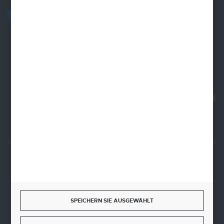
+48 82 565 28 41
sklep@sungboo.pl
ul. Chemiczna 14
22-100 Chelm
NIP 5630000702
REGON 110030881
SANTANDER BANK POLSKA S.A. 76 1500 1373 1213 7004
2255 0000
SICHERE ZAHLUNGEN
SPEICHERN SIE AUSGEWÄHLT
SCHNELLE LIEFERUNG