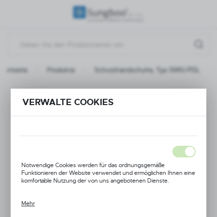
REGIONALE EINSTELLUNGEN
Standort
Polen
Startseite
Produkte
Schutzhandschuhe, Typ SWG-PDL
Sprache
Deutsch
Schutzhandschuhe,
VERWALTE COOKIES
Währung
Typ SWG-PDL
(PLN)
SPEICHERN
Notwendige Cookies werden für das ordnungsgemäße
Funktionieren der Website verwendet und ermöglichen Ihnen eine
komfortable Nutzung der von uns angebotenen Dienste.
Mehr
Cookies reagieren auf von Ihnen durchgeführte Aktionen, um
unter anderem: Anpassen Ihrer Datenschutzeinstellungen,