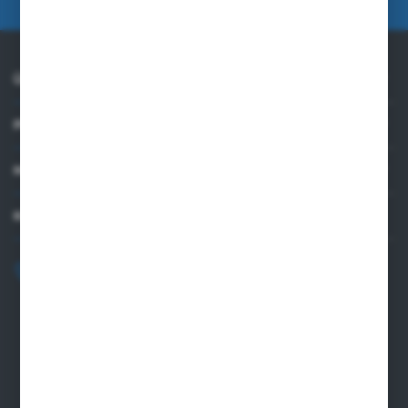
ÜBER UNS
PRAKTISCHE INFORMATIONEN
MEIN KONTO
KONTAKTIEREN SIE UNS
+48 82 565 28 41
sklep@sungboo.pl
ul. Chemiczna 14
22-100 Chelm
NIP 5630000702
REGON 110030881