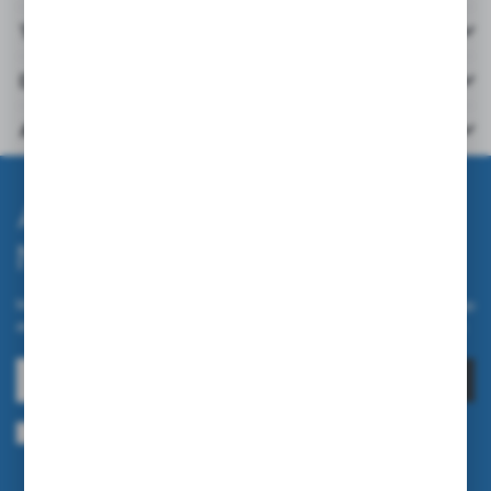
Technische Daten
Downloads
Andere aus der Kategorie
Abonnieren Sie den
Newsletter.
Melden Sie sich für unseren Newsletter auf unserem Online-Shop
an und erhalten Sie Informationen über Neuheiten und Aktionen.
ANMELDEN
Ich bin damit einverstanden, elektronische Informationen an meine
angegebene E-Mail-Adresse zu erhalten, die sich auf die vom Administrator
erbrachten Dienstleistungen beziehen. Die Einwilligung kann jederzeit
widerrufen werden.
Datenschutzrichtlinie