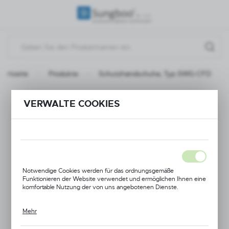
REGIONALE EINSTELLUNGEN
Standort
Polen
Startseite
Produkte
Schutzhandschuhe, Typ SWG-CFD
Sprache
Deutsch
Schutzhandschuhe,
VERWALTE COOKIES
Währung
Typ SWG-CFD
(PLN)
SPEICHERN
Notwendige Cookies werden für das ordnungsgemäße
Funktionieren der Website verwendet und ermöglichen Ihnen eine
komfortable Nutzung der von uns angebotenen Dienste.
Mehr
Cookies reagieren auf von Ihnen durchgeführte Aktionen, um
unter anderem: Anpassen Ihrer Datenschutzeinstellungen,