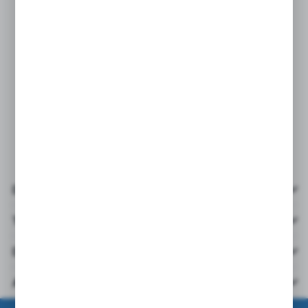
überall dort, wo hohes handwerkliches Geschick
gefragt ist
Details
Technische Daten
Downloads
Andere aus der Kategorie