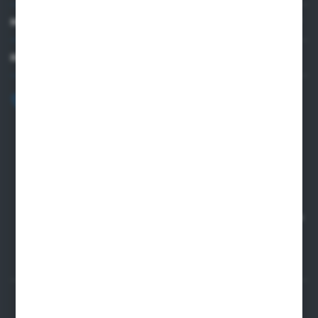
MEIN KONTO
KONTAKTIEREN SIE UNS
+48 82 565 28 41
sklep@sungboo.pl
ul. Chemiczna 14
22-100 Chelm
NIP 5630000702
REGON 110030881
SANTANDER BANK POLSKA S.A. 76 1500 1373 1213 7004
2255 0000
SICHERE ZAHLUNGEN