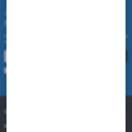
Abonnieren Sie den
Newsletter.
Melden Sie sich für unseren Newsletter auf unserem Online-Shop
an und erhalten Sie Informationen über Neuheiten und Aktionen.
ANMELDEN
Ich bin damit einverstanden, elektronische Informationen an meine
angegebene E-Mail-Adresse zu erhalten, die sich auf die vom Administrator
erbrachten Dienstleistungen beziehen. Die Einwilligung kann jederzeit
widerrufen werden.
Datenschutzrichtlinie
ÜBER UNS
PRAKTISCHE INFORMATIONEN