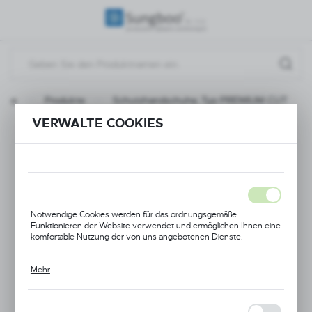
REGIONALE EINSTELLUNGEN
Standort
Polen
eite
Produkte
Schutzhandschuhe, Typ PREMIUM CUT
Sprache
VERWALTE COOKIES
Deutsch
Schutzhandschuhe,
Währung
Typ PREMIUM CUT
(PLN)
Notwendige Cookies werden für das ordnungsgemäße
SPEICHERN
Funktionieren der Website verwendet und ermöglichen Ihnen eine
komfortable Nutzung der von uns angebotenen Dienste.
Mehr
Cookies reagieren auf von Ihnen durchgeführte Aktionen, um
unter anderem: Anpassen Ihrer Datenschutzeinstellungen,
Anmelden oder Ausfüllen von Formularen. Dank Cookies kann die
von Ihnen genutzte Website unterbrechungsfrei funktionieren.