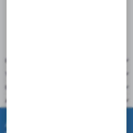
Schnittschutzhandschuhe aus HPPE/Glasfaser in Blau und Weiß,
beschichtet mit einer Doppelbeschichtung aus sandgestrahltem
Nitril in Schwarz. Zugelassen für den direkten Kontakt mit
Lebensmitteln. Automobil-, Lebensmittel-, Metall-, Glas-,
Papierindustrie, Schutz vor scharfen Kanten.
Details
Technische Daten
Downloads
Andere aus der Kategorie
Abonnieren Sie den