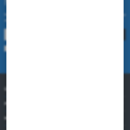
Newsletter.
Melden Sie sich für unseren Newsletter auf unserem Online-Shop
an und erhalten Sie Informationen über Neuheiten und Aktionen.
ANMELDEN
Ich bin damit einverstanden, elektronische Informationen an meine
angegebene E-Mail-Adresse zu erhalten, die sich auf die vom Administrator
erbrachten Dienstleistungen beziehen. Die Einwilligung kann jederzeit
widerrufen werden.
Datenschutzrichtlinie
ÜBER UNS
PRAKTISCHE INFORMATIONEN
MEIN KONTO