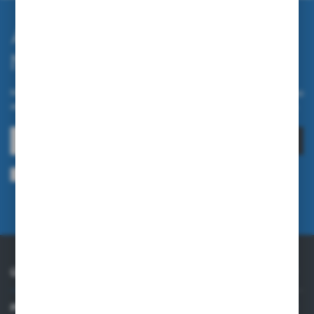
Abonnieren Sie den
Newsletter.
Melden Sie sich für unseren Newsletter auf unserem Online-Shop
an und erhalten Sie Informationen über Neuheiten und Aktionen.
ANMELDEN
Ich bin damit einverstanden, elektronische Informationen an meine
angegebene E-Mail-Adresse zu erhalten, die sich auf die vom Administrator
erbrachten Dienstleistungen beziehen. Die Einwilligung kann jederzeit
widerrufen werden.
Datenschutzrichtlinie
ÜBER UNS
PRAKTISCHE INFORMATIONEN