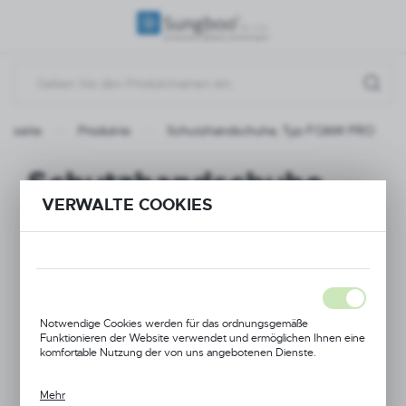
REGIONALE EINSTELLUNGEN
Standort
Polen
artseite
Produkte
Schutzhandschuhe, Typ FOAM PRO
Sprache
Deutsch
Schutzhandschuhe,
VERWALTE COOKIES
Währung
Typ FOAM PRO
(PLN)
NEUHEIT
SPEICHERN
Notwendige Cookies werden für das ordnungsgemäße
Funktionieren der Website verwendet und ermöglichen Ihnen eine
komfortable Nutzung der von uns angebotenen Dienste.
Mehr
Cookies reagieren auf von Ihnen durchgeführte Aktionen, um