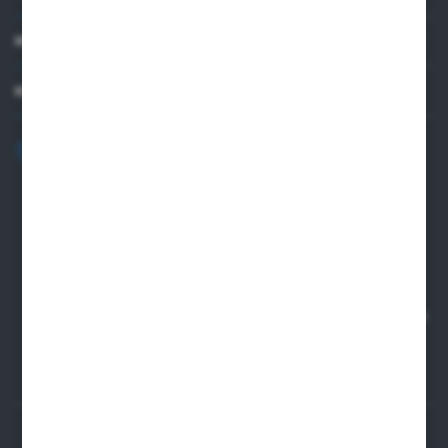
MEIN KONTO
KONTAKTIEREN SIE UNS
+48 82 565 28 41
sklep@sungboo.pl
ul. Chemiczna 14
22-100 Chelm
NIP 5630000702
REGON 110030881
SANTANDER BANK POLSKA S.A. 76 1500 1373 1213 7004
2255 0000
SICHERE ZAHLUNGEN