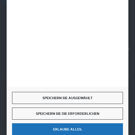
sklep@sungboo.pl
ul. Chemiczna 14
22-100 Chelm
NIP 5630000702
REGON 110030881
SANTANDER BANK POLSKA S.A. 76 1500 1373 1213 7004
2255 0000
SICHERE ZAHLUNGEN
SPEICHERN SIE AUSGEWÄHLT
SPEICHERN SIE DIE ERFORDERLICHEN
SCHNELLE LIEFERUNG
ERLAUBE ALLES.