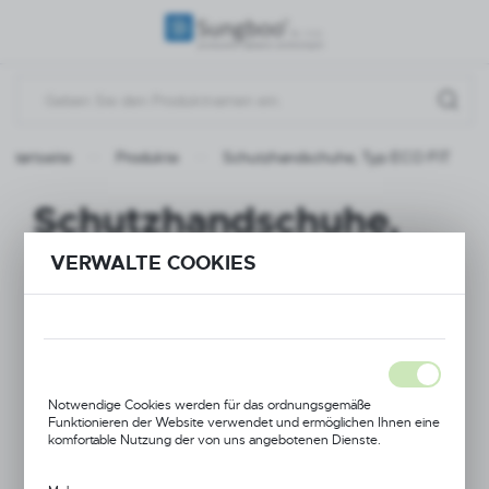
REGIONALE EINSTELLUNGEN
Standort
Polen
Startseite
Produkte
Schutzhandschuhe, Typ ECO FIT
Sprache
Deutsch
Schutzhandschuhe,
Währung
Typ ECO FIT
VERWALTE COOKIES
(PLN)
NEUHEIT
SPEICHERN
Notwendige Cookies werden für das ordnungsgemäße
Funktionieren der Website verwendet und ermöglichen Ihnen eine
komfortable Nutzung der von uns angebotenen Dienste.