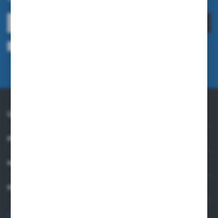
ANMELDEN
Ich bin damit einverstanden, elektronische Informationen an meine
angegebene E-Mail-Adresse zu erhalten, die sich auf die vom Administrator
erbrachten Dienstleistungen beziehen. Die Einwilligung kann jederzeit
widerrufen werden.
Datenschutzrichtlinie
ÜBER UNS
PRAKTISCHE INFORMATIONEN
MEIN KONTO
KONTAKTIEREN SIE UNS
+48 82 565 28 41