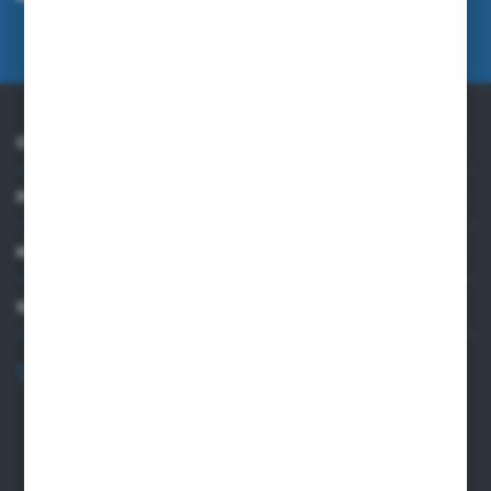
mnie adres e-mail informacji dotyczących usług świadczonych przez
Administratora. Zgoda może zostać cofnięta w każdym czasie.
Polityka
prywatności
O NAS
PRAKTYCZNE INFORMACJE
MOJE KONTO
SKONTAKTUJ SIĘ Z NAMI
+48 82 565 28 41
sklep@sungboo.pl
ul. Chemiczna 14
22-100 Chełm