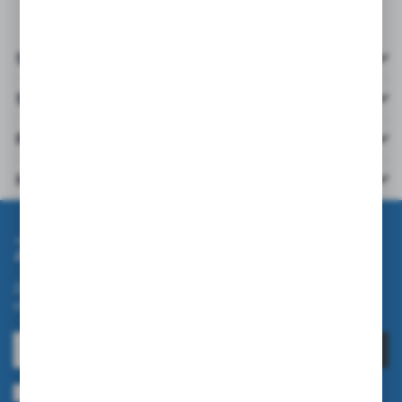
Szczegóły
Specyfikacja
Pliki do pobrania
Inne z kategorii
Zapisz się do newslettera
Zapisz się do newslettera na naszym sklepie internetowym i
otrzymuj informacje o nowościach i promocjach.
ZAPISZ SIĘ
Wyrażam zgodę na otrzymywanie drogą elektroniczną na wskazany przeze