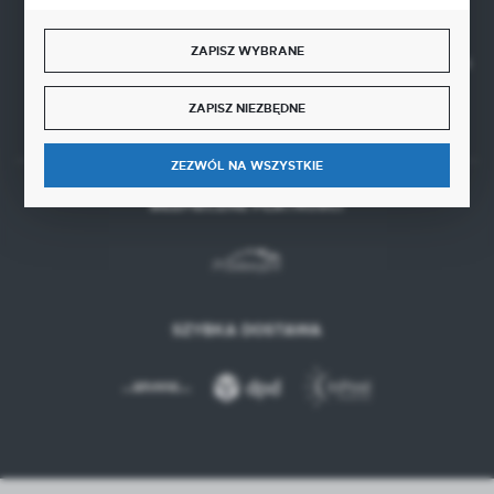
NIP 5630000702
REGON 110030881
ZAPISZ WYBRANE
SANTANDER BANK POLSKA S.A. 76 1500 1373 1213 7004
2255 0000
ZAPISZ NIEZBĘDNE
ZEZWÓL NA WSZYSTKIE
BEZPIECZNE PŁATNOŚCI
SZYBKA DOSTAWA