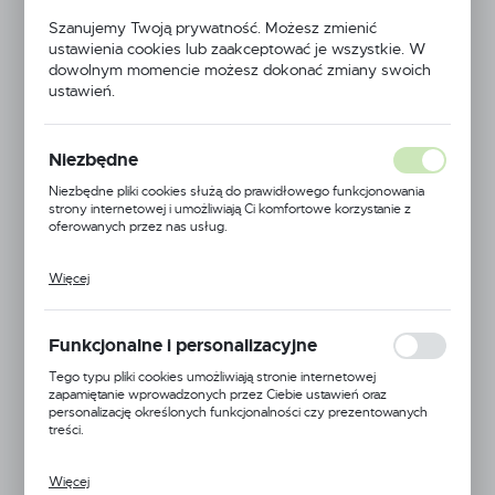
Szanujemy Twoją prywatność. Możesz zmienić
NOWOŚĆ
ustawienia cookies lub zaakceptować je wszystkie. W
dowolnym momencie możesz dokonać zmiany swoich
ustawień.
Niezbędne
Niezbędne pliki cookies służą do prawidłowego funkcjonowania
strony internetowej i umożliwiają Ci komfortowe korzystanie z
oferowanych przez nas usług.
Więcej
Pliki cookies odpowiadają na podejmowane przez Ciebie działania w
celu m.in. dostosowania Twoich ustawień preferencji prywatności,
logowania czy wypełniania formularzy. Dzięki plikom cookies
strona, z której korzystasz, może działać bez zakłóceń.
Funkcjonalne i personalizacyjne
Tego typu pliki cookies umożliwiają stronie internetowej
zapamiętanie wprowadzonych przez Ciebie ustawień oraz
personalizację określonych funkcjonalności czy prezentowanych
treści.
Więcej
Dzięki tym plikom cookies możemy zapewnić Ci większy komfort