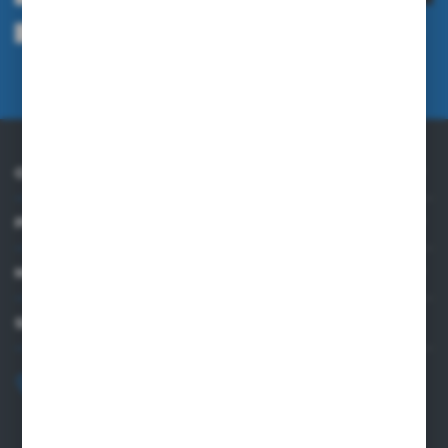
Wyrażam zgodę na otrzymywanie drogą elektroniczną na wskazany przeze
mnie adres e-mail informacji dotyczących usług świadczonych przez
Administratora. Zgoda może zostać cofnięta w każdym czasie.
Polityka
prywatności
O NAS
PRAKTYCZNE INFORMACJE
MOJE KONTO
SKONTAKTUJ SIĘ Z NAMI
+48 82 565 28 41
sklep@sungboo.pl
ul. Chemiczna 14