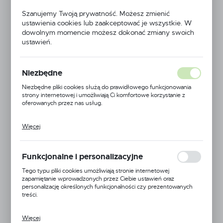
100°C
Szanujemy Twoją prywatność. Możesz zmienić
ustawienia cookies lub zaakceptować je wszystkie. W
dowolnym momencie możesz dokonać zmiany swoich
ustawień.
NOWOŚĆ
Niezbędne
Niezbędne pliki cookies służą do prawidłowego funkcjonowania
strony internetowej i umożliwiają Ci komfortowe korzystanie z
oferowanych przez nas usług.
Więcej
Pliki cookies odpowiadają na podejmowane przez Ciebie działania w
celu m.in. dostosowania Twoich ustawień preferencji prywatności,
logowania czy wypełniania formularzy. Dzięki plikom cookies
strona, z której korzystasz, może działać bez zakłóceń.
Funkcjonalne i personalizacyjne
Tego typu pliki cookies umożliwiają stronie internetowej
zapamiętanie wprowadzonych przez Ciebie ustawień oraz
personalizację określonych funkcjonalności czy prezentowanych
treści.
Więcej
Dzięki tym plikom cookies możemy zapewnić Ci większy komfort