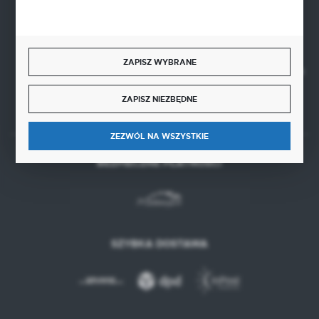
22-100 Chełm
NIP 5630000702
REGON 110030881
ZAPISZ WYBRANE
SANTANDER BANK POLSKA S.A. 76 1500 1373 1213 7004
2255 0000
ZAPISZ NIEZBĘDNE
ZEZWÓL NA WSZYSTKIE
BEZPIECZNE PŁATNOŚCI
SZYBKA DOSTAWA