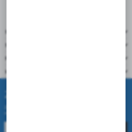
Szczegóły
Specyfikacja
Pliki do pobrania
Inne z kategorii
Zapisz się do newslettera
Zapisz się do newslettera na naszym sklepie internetowym i
otrzymuj informacje o nowościach i promocjach.
ZAPISZ SIĘ