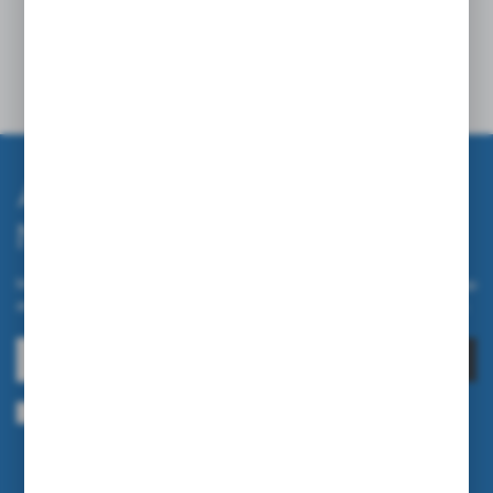
z
2
Abonnieren Sie den
Newsletter.
Melden Sie sich für unseren Newsletter auf unserem Online-Shop
an und erhalten Sie Informationen über Neuheiten und Aktionen.
ANMELDEN
Ich bin damit einverstanden, elektronische Informationen an meine
angegebene E-Mail-Adresse zu erhalten, die sich auf die vom Administrator
erbrachten Dienstleistungen beziehen. Die Einwilligung kann jederzeit
widerrufen werden.
Datenschutzrichtlinie