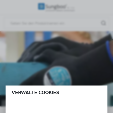
REGIONALE EINSTELLUNGEN
Standort
Polen
Sprache
Deutsch
Währung
(PLN)
SPEICHERN
VERWALTE COOKIES