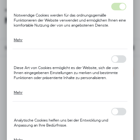
Startseite
Beschichtete Handschuhe
Nitrilbeschichtet
Notwendige Cookies werden für das ordnungsgemäße
Nitrilbeschichtet
Funktionieren der Website verwendet und ermöglichen Ihnen eine
(123)
komfortable Nutzung der von uns angebotenen Dienste.
Mehr
Cookies reagieren auf von Ihnen durchgeführte Aktionen, um
unter anderem: Anpassen Ihrer Datenschutzeinstellungen,
Standardmäßig
Anmelden oder Ausfüllen von Formularen. Dank Cookies kann die
von Ihnen genutzte Website unterbrechungsfrei funktionieren.
Diese Art von Cookies ermöglicht es der Website, sich die von
Ihnen eingegebenen Einstellungen zu merken und bestimmte
NEUHEIT
Funktionen oder präsentierte Inhalte zu personalisieren.
Mehr
Dank dieser Cookies können wir Ihnen einen höheren Komfort bei
der Nutzung der Funktionalitäten unserer Website bieten, indem
wir sie an Ihre individuellen Vorlieben anpassen. Durch die
Zustimmung zu Funktions- und Personalisierungscookies wird die
Verfügbarkeit weiterer Funktionen auf der Website gewährleistet.
Analytische Cookies helfen uns bei der Entwicklung und
Anpassung an Ihre Bedürfnisse.