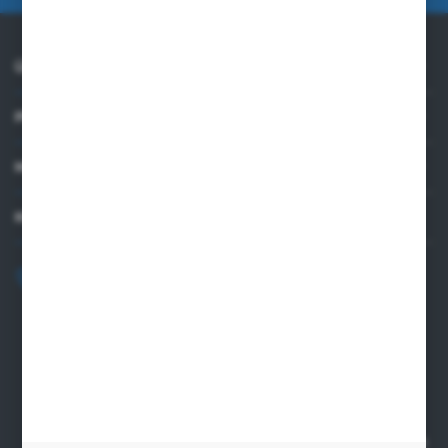
ÜBER UNS
PRAKTISCHE INFORMATIONEN
MEIN KONTO
KONTAKTIEREN SIE UNS
+48 82 565 28 41
sklep@sungboo.pl
ul. Chemiczna 14
22-100 Chelm
NIP 5630000702
REGON 110030881
SANTANDER BANK POLSKA S.A. 76 1500 1373 1213 7004