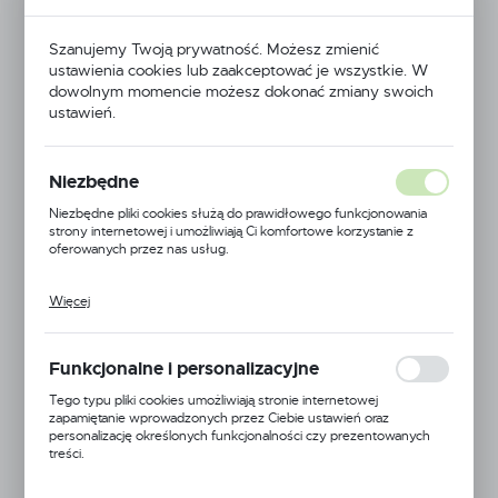
100°C, RCS
Szanujemy Twoją prywatność. Możesz zmienić
ustawienia cookies lub zaakceptować je wszystkie. W
dowolnym momencie możesz dokonać zmiany swoich
NOWOŚĆ
ustawień.
PROMOCJA
Niezbędne
Niezbędne pliki cookies służą do prawidłowego funkcjonowania
strony internetowej i umożliwiają Ci komfortowe korzystanie z
oferowanych przez nas usług.
Więcej
Pliki cookies odpowiadają na podejmowane przez Ciebie działania w
celu m.in. dostosowania Twoich ustawień preferencji prywatności,
logowania czy wypełniania formularzy. Dzięki plikom cookies
strona, z której korzystasz, może działać bez zakłóceń.
Funkcjonalne i personalizacyjne
Tego typu pliki cookies umożliwiają stronie internetowej
zapamiętanie wprowadzonych przez Ciebie ustawień oraz
personalizację określonych funkcjonalności czy prezentowanych
treści.