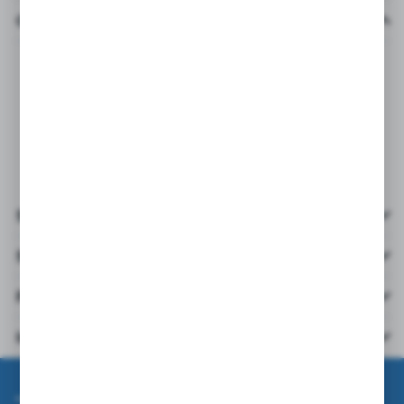
Opis produktu
Rękawice poliamidowe w kolorze białym. Ścieg 13G. Prace
pomocnicze w przemyśle spożywczym i chłodnictwie, przemysł
motoryzacyjny, lakiernictwo, prace magazynowe, prace
montażowe.
Szczegóły
Specyfikacja
Pliki do pobrania
Inne z kategorii