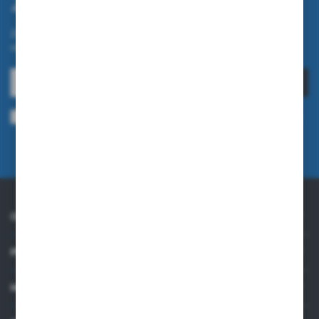
Zapisz się do newslettera
Zapisz się do newslettera na naszym sklepie internetowym i
otrzymuj informacje o nowościach i promocjach.
ZAPISZ SIĘ
Wyrażam zgodę na otrzymywanie drogą elektroniczną na wskazany przeze
mnie adres e-mail informacji dotyczących usług świadczonych przez
Administratora. Zgoda może zostać cofnięta w każdym czasie.
Polityka
prywatności
O NAS
PRAKTYCZNE INFORMACJE
MOJE KONTO