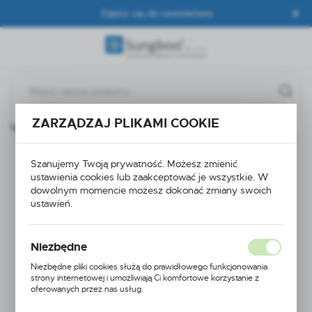
Zapisz się do newslettera
USTAWIENIA REGIONALNE
Lokalizacja
Polska
Język
ZARZĄDZAJ PLIKAMI COOKIE
Rękawice do żywności SWG-PL rozmiar 6 - cienkie, bezpyłowe
polski
Waluta
Rękawice do żywności
Szanujemy Twoją prywatność. Możesz zmienić
Polski złoty (PLN)
ustawienia cookies lub zaakceptować je wszystkie. W
SWG-PL rozmiar 6 -
dowolnym momencie możesz dokonać zmiany swoich
ustawień.
cienkie, bezpyłowe
ZAPISZ
Niezbędne
Niezbędne pliki cookies służą do prawidłowego funkcjonowania
strony internetowej i umożliwiają Ci komfortowe korzystanie z
oferowanych przez nas usług.